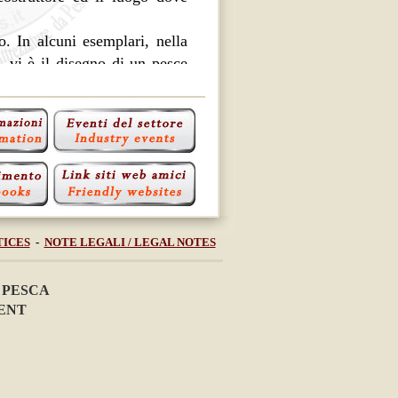
. In alcuni esemplari, nella
 vi è il disegno di un pesce
a presenza (tuttavia da me
 probabilmente originale) di
 girante, che ne comanda il
 nelle foto allegate.
he:
Raul Milizia"
TICES
-
NOTE LEGALI / LEGAL NOTES
tto intero
 archetto
 PESCA
MENT