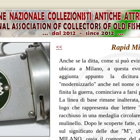
Rapid Mi
<<
An
che se la ditta, come si può evi
ubicata a Milano, a questa ev
aggiunta appunto la dicitu
"modernizzarlo" anche nel nome o 
finita la guerra, cominciava a farsi 
La linea di base rimane inalterat
logo che rappresenta due lettere 
racchiuso in una medaglia circolare 
mulinello. Dopo le scoperte fatte,
sul significato delle due "M",
MILANO, ossia il cognome del co