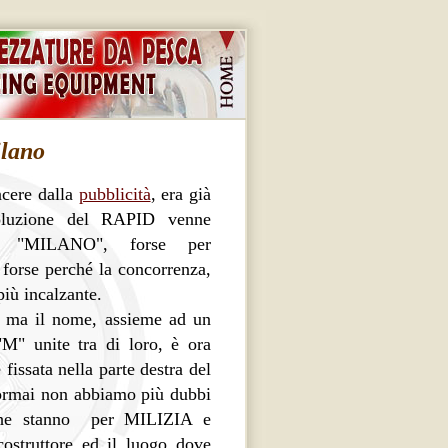
lano
ncere dalla
pubblicità
, era già
oluzione del RAPID venne
ra "MILANO", forse per
forse perché la concorrenza,
più incalzante.
a, ma il nome, assieme ad un
"M" unite tra di loro, è ora
fissata nella parte destra del
 ormai non abbiamo più dubbi
 che stanno per MILIZIA e
struttore ed il luogo dove