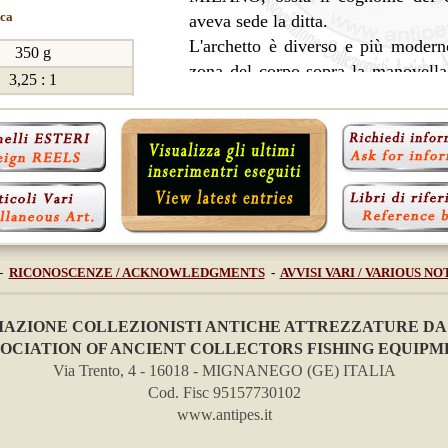
ica
aveva sede la ditta.
L'archetto è diverso e più moderno
350 g
zona del corpo sopra la manovella,
3,25 : 1
stilizzato.
conici
Ma la cosa più sorprendente è l
sempre presente
rilevata in un solo esemplare, ma
eriale plastico
una levetta posizionata sotto la
on verniciato
meccanismo antiritorno, ben visibile
Vedi anc
Pubblicità "ditta 
-
RICONOSCENZE / ACKNOWLEDGMENTS
-
AVVISI VARI / VARIOUS NO
RAPID -
arche
RAPID -
mezzo
IAZIONE COLLEZIONISTI ANTICHE ATTREZZATURE DA
OCIATION OF ANCIENT COLLECTORS FISHING EQUIP
Via Trento, 4 - 16018 - MIGNANEGO (GE) ITALIA
Cod. Fisc 95157730102
www.antipes.it