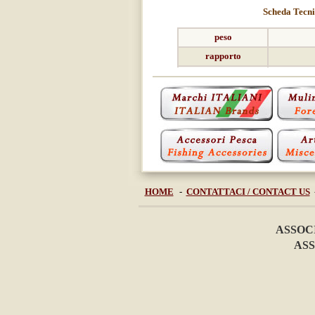
Scheda Tecn
peso
rapporto
ingranaggi
non 
anti-ritorno
mat
bobina
n
colore
raro
note
HOME
-
CONTATTACI / CONTACT US
ASSOC
ASS